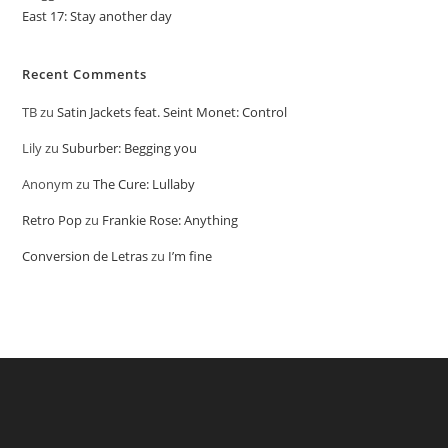
East 17: Stay another day
Recent Comments
TB
zu
Satin Jackets feat. Seint Monet: Control
Lily
zu
Suburber: Begging you
Anonym
zu
The Cure: Lullaby
Retro Pop
zu
Frankie Rose: Anything
Conversion de Letras
zu
I’m fine