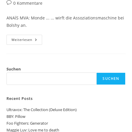
Autor:
veröffentlicht:
Kategorie:
Beitrags-
0 Kommentare
Kommentare:
ANAÏS MVA: Monde ... ... wirft die Assoziationsmaschine bei
Bolshy an.
ANAÏS
Weiterlesen
MVA:
Monde
Suchen
SUCHEN
Recent Posts
Ultravox: The Collection (Deluxe Edition)
BBY: Pillow
Foo Fighters: Generator
Maggie Luv: Love me to death