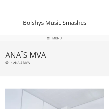
Zum
Inhalt
springen
Bolshys Music Smashes
MENÜ
ANAÏS MVA
>
ANAÏS MVA