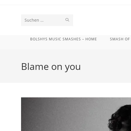
Zum
Inhalt
springen
SUCHE
Diese
STARTEN
Website
BOLSHYS MUSIC SMASHES – HOME
SMASH OF
durchsuchen
Blame on you