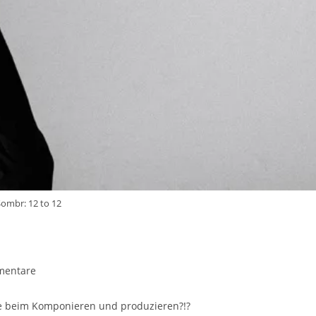
Sombr: 12 to 12
mentare
re:
tte beim Komponieren und produzieren?!?