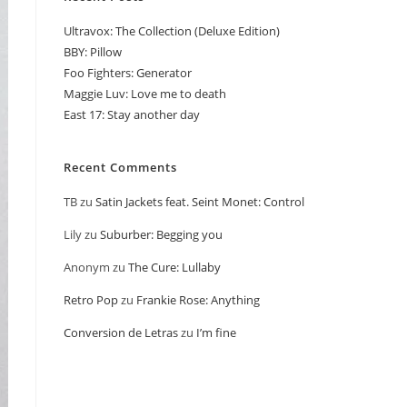
Ultravox: The Collection (Deluxe Edition)
BBY: Pillow
Foo Fighters: Generator
Maggie Luv: Love me to death
East 17: Stay another day
Recent Comments
TB
zu
Satin Jackets feat. Seint Monet: Control
Lily
zu
Suburber: Begging you
Anonym
zu
The Cure: Lullaby
Retro Pop
zu
Frankie Rose: Anything
Conversion de Letras
zu
I’m fine