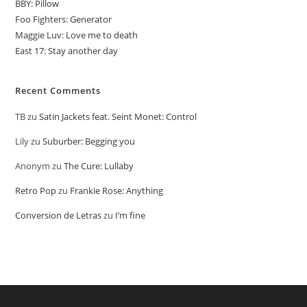
BBY: Pillow
Foo Fighters: Generator
Maggie Luv: Love me to death
East 17: Stay another day
Recent Comments
TB
zu
Satin Jackets feat. Seint Monet: Control
Lily
zu
Suburber: Begging you
Anonym
zu
The Cure: Lullaby
Retro Pop
zu
Frankie Rose: Anything
Conversion de Letras
zu
I’m fine