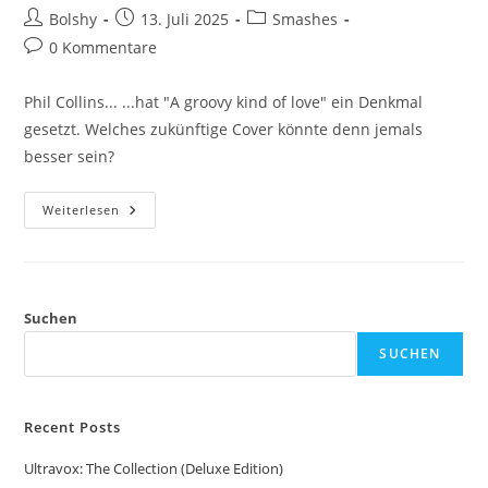
Beitrags-
Beitrag
Beitrags-
Bolshy
13. Juli 2025
Smashes
Autor:
veröffentlicht:
Kategorie:
Beitrags-
0 Kommentare
Kommentare:
Phil Collins... ...hat "A groovy kind of love" ein Denkmal
gesetzt. Welches zukünftige Cover könnte denn jemals
besser sein?
Phil
Weiterlesen
Collins:
A
Groovy
Kind
Of
Love
Suchen
SUCHEN
Recent Posts
Ultravox: The Collection (Deluxe Edition)