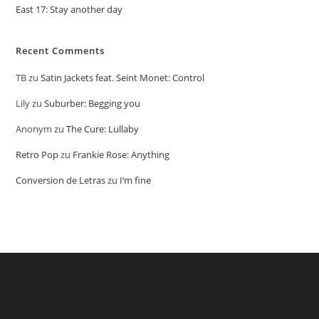
East 17: Stay another day
Recent Comments
TB
zu
Satin Jackets feat. Seint Monet: Control
Lily
zu
Suburber: Begging you
Anonym
zu
The Cure: Lullaby
Retro Pop
zu
Frankie Rose: Anything
Conversion de Letras
zu
I’m fine