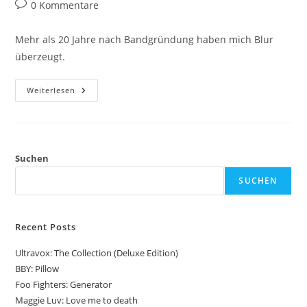
Autor:
veröffentlicht:
Kategorie:
Beitrags-
0 Kommentare
Kommentare:
Mehr als 20 Jahre nach Bandgründung haben mich Blur
überzeugt.
Blur:
Weiterlesen
The
Narcissist
Suchen
SUCHEN
Recent Posts
Ultravox: The Collection (Deluxe Edition)
BBY: Pillow
Foo Fighters: Generator
Maggie Luv: Love me to death