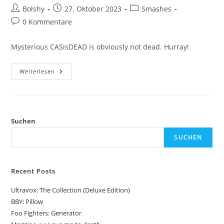
Beitrags-
Beitrag
Beitrags-
Bolshy
27. Oktober 2023
Smashes
Autor:
veröffentlicht:
Kategorie:
Beitrags-
0 Kommentare
Kommentare:
Mysterious CASisDEAD is obviously not dead. Hurray!
CASisDEAD:
Weiterlesen
Skydive
(feat.
Neil
Tennant)
Suchen
SUCHEN
Recent Posts
Ultravox: The Collection (Deluxe Edition)
BBY: Pillow
Foo Fighters: Generator