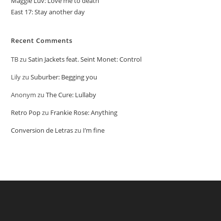
Maggie Luv: Love me to death
East 17: Stay another day
Recent Comments
TB
zu
Satin Jackets feat. Seint Monet: Control
Lily
zu
Suburber: Begging you
Anonym
zu
The Cure: Lullaby
Retro Pop
zu
Frankie Rose: Anything
Conversion de Letras
zu
I’m fine