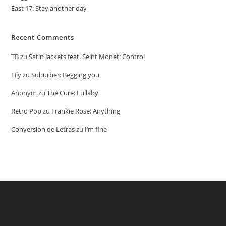
East 17: Stay another day
Recent Comments
TB
zu
Satin Jackets feat. Seint Monet: Control
Lily
zu
Suburber: Begging you
Anonym
zu
The Cure: Lullaby
Retro Pop
zu
Frankie Rose: Anything
Conversion de Letras
zu
I’m fine