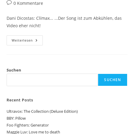
Autor:
veröffentlicht:
Kategorie:
Beitrags-
0 Kommentare
Kommentare:
Dani Dicostas: Clímax... ...Der Song ist zum Abkühlen, das
Video eher nicht!
Dani
Weiterlesen
Dicostas:
Clímax
Suchen
SUCHEN
Recent Posts
Ultravox: The Collection (Deluxe Edition)
BBY: Pillow
Foo Fighters: Generator
Maggie Luv: Love me to death