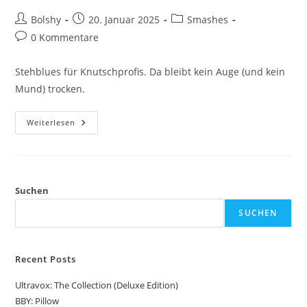
Beitrags-
Beitrag
Beitrags-
Bolshy
20. Januar 2025
Smashes
Autor:
veröffentlicht:
Kategorie:
Beitrags-
0 Kommentare
Kommentare:
Stehblues für Knutschprofis. Da bleibt kein Auge (und kein
Mund) trocken.
Cook
Weiterlesen
Da
Books:
Your
Eyes
Suchen
SUCHEN
Recent Posts
Ultravox: The Collection (Deluxe Edition)
BBY: Pillow