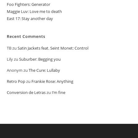
Foo Fighters: Generator
Maggie Luv: Love me to death
East 17: Stay another day
Recent Comments
TB
zu
Satin Jackets feat. Seint Monet: Control
Lily
zu
Suburber: Begging you
Anonym
zu
The Cure: Lullaby
Retro Pop
zu
Frankie Rose: Anything
Conversion de Letras
zu
I’m fine