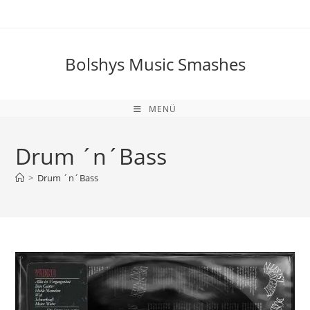
Zum
Inhalt
springen
Bolshys Music Smashes
MENÜ
Drum ´n´Bass
>
Drum ´n´Bass