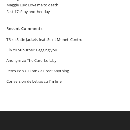
Maggie Luv: Love me to death
East 17: Stay another day
Recent Comments
TB
zu
Satin Jackets feat. Seint Monet: Control
Lily
zu
Suburber: Begging you
Anonym
zu
The Cure: Lullaby
Retro Pop
zu
Frankie Rose: Anything
Conversion de Letras
zu
I’m fine