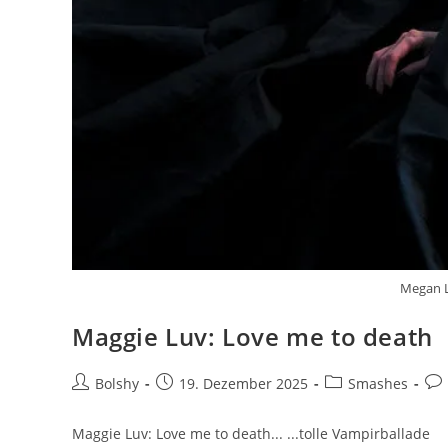
Megan L
Maggie Luv: Love me to death
Beitrags-
Beitrag
Beitrags-
Bei
Bolshy
19. Dezember 2025
Smashes
Autor:
veröffentlicht:
Kategorie:
Ko
Maggie Luv: Love me to death... ...tolle Vampirballade