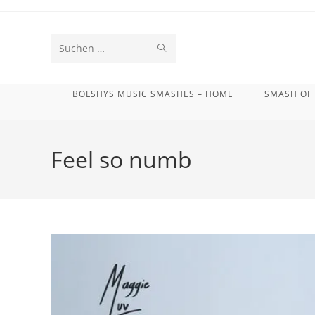
Zum
Inhalt
springen
SUCHE
Diese
STARTEN
Website
BOLSHYS MUSIC SMASHES – HOME
SMASH OF
durchsuchen
Feel so numb