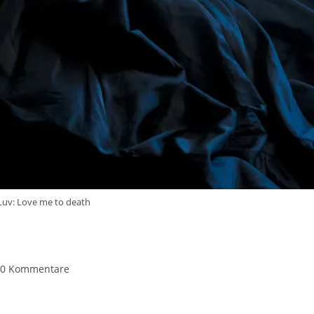
uv: Love me to death
trags-
0 Kommentare
mmentare: