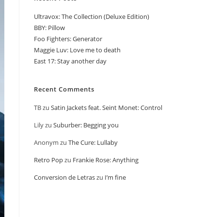
Ultravox: The Collection (Deluxe Edition)
BBY: Pillow
Foo Fighters: Generator
Maggie Luv: Love me to death
East 17: Stay another day
Recent Comments
TB
zu
Satin Jackets feat. Seint Monet: Control
Lily
zu
Suburber: Begging you
Anonym
zu
The Cure: Lullaby
Retro Pop
zu
Frankie Rose: Anything
Conversion de Letras
zu
I’m fine