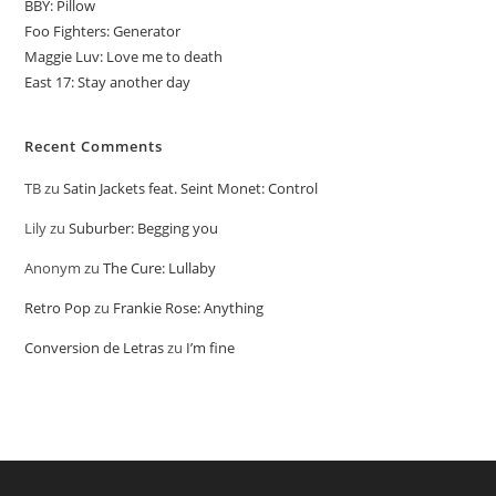
BBY: Pillow
Foo Fighters: Generator
Maggie Luv: Love me to death
East 17: Stay another day
Recent Comments
TB
zu
Satin Jackets feat. Seint Monet: Control
Lily
zu
Suburber: Begging you
Anonym
zu
The Cure: Lullaby
Retro Pop
zu
Frankie Rose: Anything
Conversion de Letras
zu
I’m fine