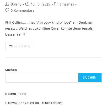
Beitrags-
Beitrag
Beitrags-
Bolshy
13. Juli 2025
Smashes
Autor:
veröffentlicht:
Kategorie:
Beitrags-
0 Kommentare
Kommentare:
Phil Collins... ...hat "A groovy kind of love" ein Denkmal
gesetzt. Welches zukünftige Cover könnte denn jemals
besser sein?
Phil
Weiterlesen
Collins:
A
Groovy
Kind
Of
Love
Suchen
SUCHEN
Recent Posts
Ultravox: The Collection (Deluxe Edition)