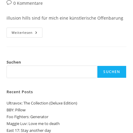
Autor:
veröffentlicht:
Kategorie:
Beitrags-
0 Kommentare
Kommentare:
illusion hills sind für mich eine künstlerische Offenbarung
Illusion
Weiterlesen
Hills:
Blue
Eyes
Suchen
SUCHEN
Recent Posts
Ultravox: The Collection (Deluxe Edition)
BBY: Pillow
Foo Fighters: Generator
Maggie Luv: Love me to death
East 17: Stay another day