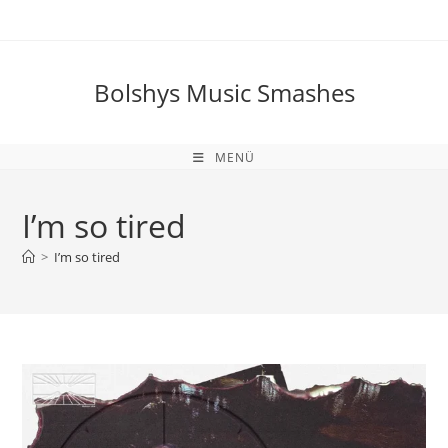
Zum
Inhalt
springen
Bolshys Music Smashes
MENÜ
I’m so tired
>
I’m so tired