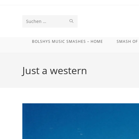
Zum
Inhalt
springen
SUCHE
Diese
STARTEN
Website
BOLSHYS MUSIC SMASHES – HOME
SMASH OF
durchsuchen
Just a western