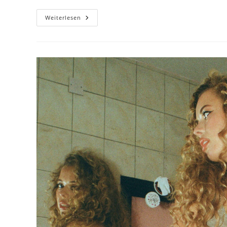
Nilüfer
Weiterlesen
Yanya:
Just
A
Western
(Boy
Harsher
Remix)