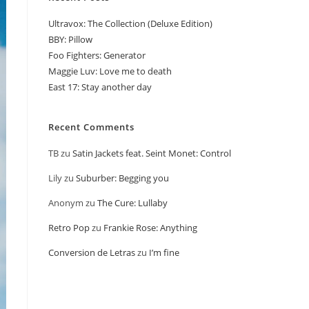
Ultravox: The Collection (Deluxe Edition)
BBY: Pillow
Foo Fighters: Generator
Maggie Luv: Love me to death
East 17: Stay another day
Recent Comments
TB
zu
Satin Jackets feat. Seint Monet: Control
Lily
zu
Suburber: Begging you
Anonym
zu
The Cure: Lullaby
Retro Pop
zu
Frankie Rose: Anything
Conversion de Letras
zu
I’m fine