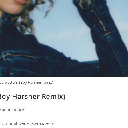
st a western (Boy Harsher remix)
(Boy Harsher Remix)
ags-
 Kommentare
entare:
ek. Hut ab vor diesem Remix.