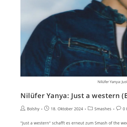
Nilüfer Yanya: Ju
Nilüfer Yanya: Just a western 
Beitrags-
Beitrag
Beitrags-
Beitr
Bolshy
18. Oktober 2024
Smashes
0
Autor:
veröffentlicht:
Kategorie:
Komm
"Just a western" schafft es erneut zum Smash of the we