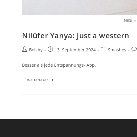
Nilüfer
Nilüfer Yanya: Just a western
Beitrags-
Beitrag
Beitrags-
Be
Bolshy
13. September 2024
Smashes
Autor:
veröffentlicht:
Kategorie:
Ko
Besser als jede Entspannungs- App.
Nilüfer
Weiterlesen
Yanya:
Just
A
Western