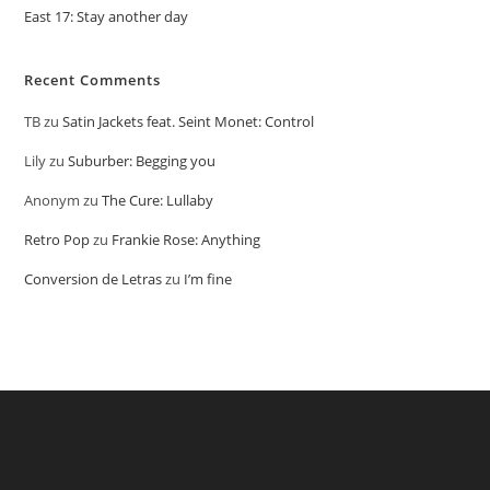
East 17: Stay another day
Recent Comments
TB
zu
Satin Jackets feat. Seint Monet: Control
Lily
zu
Suburber: Begging you
Anonym
zu
The Cure: Lullaby
Retro Pop
zu
Frankie Rose: Anything
Conversion de Letras
zu
I’m fine