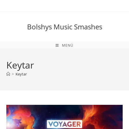
Zum
Inhalt
springen
Bolshys Music Smashes
MENÜ
Keytar
>
Keytar