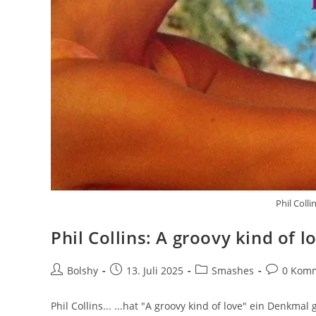
Phil Colli
Phil Collins: A groovy kind of l
Beitrags-
Beitrag
Beitrags-
Beitrags-
Bolshy
13. Juli 2025
Smashes
0 Kom
Autor:
veröffentlicht:
Kategorie:
Kommenta
Phil Collins... ...hat "A groovy kind of love" ein Denkm