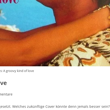
ns: A groovy kind of love
ove
mentare
re:
al gesetzt. Welches zukünftige Cover könnte denn jemals besser sein?