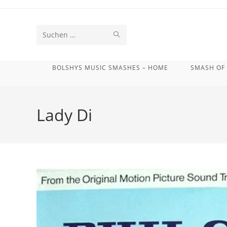
Zum
Inhalt
springen
SUCHE
Diese
STARTEN
Website
BOLSHYS MUSIC SMASHES – HOME
SMASH OF
durchsuchen
Lady Di