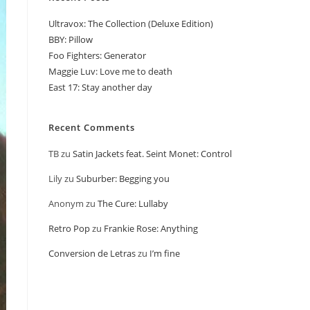
Ultravox: The Collection (Deluxe Edition)
BBY: Pillow
Foo Fighters: Generator
Maggie Luv: Love me to death
East 17: Stay another day
Recent Comments
TB
zu
Satin Jackets feat. Seint Monet: Control
Lily
zu
Suburber: Begging you
Anonym
zu
The Cure: Lullaby
Retro Pop
zu
Frankie Rose: Anything
Conversion de Letras
zu
I’m fine