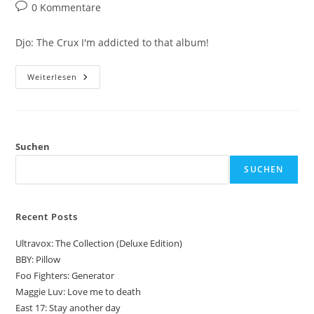
Autor:
veröffentlicht:
Kategorie:
Beitrags-
0 Kommentare
Kommentare:
Djo: The Crux I'm addicted to that album!
Djo:
Weiterlesen
The
Crux
Suchen
SUCHEN
Recent Posts
Ultravox: The Collection (Deluxe Edition)
BBY: Pillow
Foo Fighters: Generator
Maggie Luv: Love me to death
East 17: Stay another day