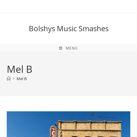
Zum
Inhalt
springen
Bolshys Music Smashes
MENÜ
Mel B
>
Mel B