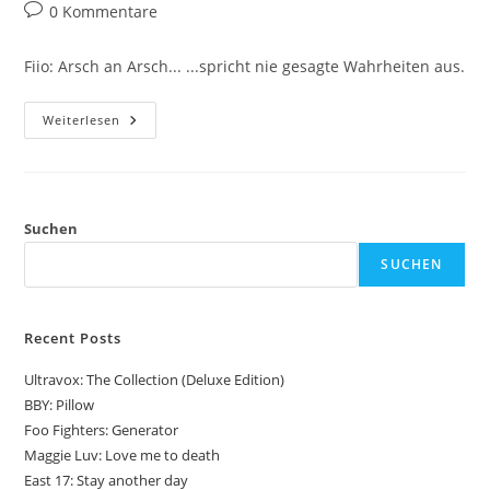
Autor:
veröffentlicht:
Kategorie:
Beitrags-
0 Kommentare
Kommentare:
Fiio: Arsch an Arsch... ...spricht nie gesagte Wahrheiten aus.
Fiio:
Weiterlesen
Arsch
An
Arsch
Suchen
SUCHEN
Recent Posts
Ultravox: The Collection (Deluxe Edition)
BBY: Pillow
Foo Fighters: Generator
Maggie Luv: Love me to death
East 17: Stay another day