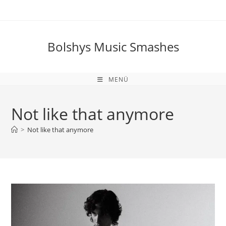
Zum
Inhalt
springen
Bolshys Music Smashes
MENÜ
Not like that anymore
>
Not like that anymore