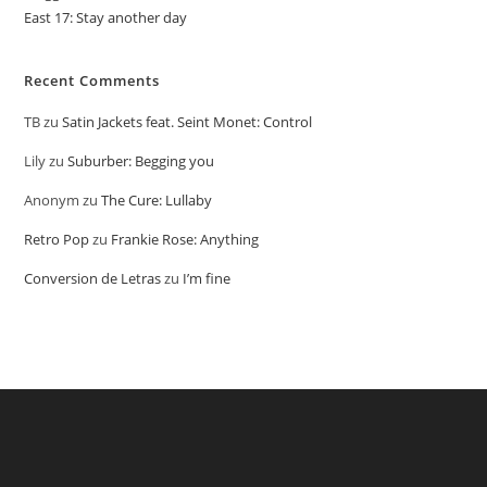
East 17: Stay another day
Recent Comments
TB
zu
Satin Jackets feat. Seint Monet: Control
Lily
zu
Suburber: Begging you
Anonym
zu
The Cure: Lullaby
Retro Pop
zu
Frankie Rose: Anything
Conversion de Letras
zu
I’m fine