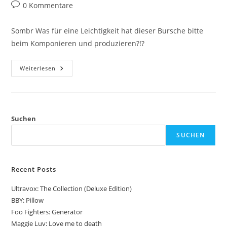
Autor:
veröffentlicht:
Kategorie:
Beitrags-
0 Kommentare
Kommentare:
Sombr Was für eine Leichtigkeit hat dieser Bursche bitte
beim Komponieren und produzieren?!?
Sombr:
Weiterlesen
12
To
12
Suchen
SUCHEN
Recent Posts
Ultravox: The Collection (Deluxe Edition)
BBY: Pillow
Foo Fighters: Generator
Maggie Luv: Love me to death