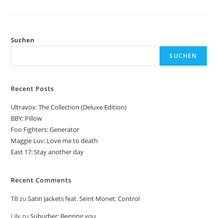
Champagne
Coast
Suchen
SUCHEN
Recent Posts
Ultravox: The Collection (Deluxe Edition)
BBY: Pillow
Foo Fighters: Generator
Maggie Luv: Love me to death
East 17: Stay another day
Recent Comments
TB
zu
Satin Jackets feat. Seint Monet: Control
Lily
zu
Suburber: Begging you