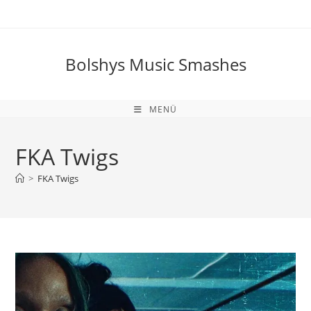
Zum
Inhalt
springen
Bolshys Music Smashes
MENÜ
FKA Twigs
>
FKA Twigs