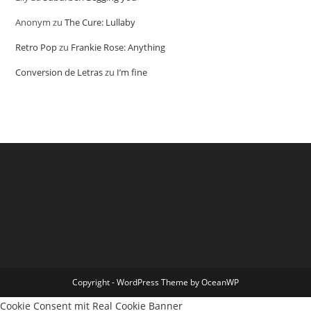
Anonym
zu
The Cure: Lullaby
Retro Pop
zu
Frankie Rose: Anything
Conversion de Letras
zu
I’m fine
Copyright - WordPress Theme by OceanWP
Cookie Consent mit Real Cookie Banner