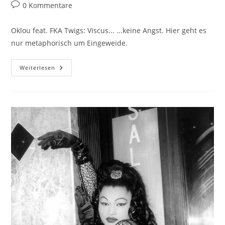
Autor:
veröffentlicht:
Kategorie:
Beitrags-
0 Kommentare
Kommentare:
Oklou feat. FKA Twigs: Viscus... ...keine Angst. Hier geht es
nur metaphorisch um Eingeweide.
Oklou
Weiterlesen
Feat.
FKA
Twigs:
Viscus