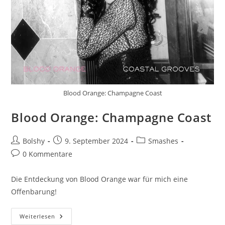
Blood Orange: Champagne Coast
Blood Orange: Champagne Coast
Beitrags-
Beitrag
Beitrags-
Bolshy
9. September 2024
Smashes
Autor:
veröffentlicht:
Kategorie:
Beitrags-
0 Kommentare
Kommentare:
Die Entdeckung von Blood Orange war für mich eine
Offenbarung!
Blood
Weiterlesen
Orange: