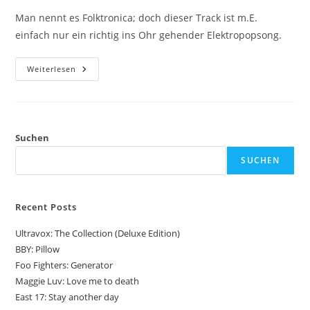
Man nennt es Folktronica; doch dieser Track ist m.E.
einfach nur ein richtig ins Ohr gehender Elektropopsong.
James
Weiterlesen
Yuill:
On
Your
Own
Suchen
SUCHEN
Recent Posts
Ultravox: The Collection (Deluxe Edition)
BBY: Pillow
Foo Fighters: Generator
Maggie Luv: Love me to death
East 17: Stay another day