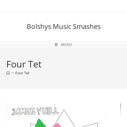
Zum
Inhalt
springen
Bolshys Music Smashes
MENÜ
Four Tet
>
Four Tet