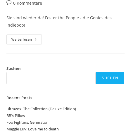
Autor:
veröffentlicht:
Kategorie:
Beitrags-
0 Kommentare
Kommentare:
Sie sind wieder da! Foster the People - die Genies des
Indiepop!
Foster
Weiterlesen
The
People:
Lost
In
Space
Suchen
SUCHEN
Recent Posts
Ultravox: The Collection (Deluxe Edition)
BBY: Pillow
Foo Fighters: Generator
Maggie Luv: Love me to death