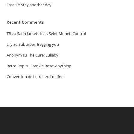
East 17: Stay another day
Recent Comments
TB
zu
Satin Jackets feat. Seint Monet: Control
Lily
zu
Suburber: Begging you
Anonym
zu
The Cure: Lullaby
Retro Pop
zu
Frankie Rose: Anything
Conversion de Letras
zu
I’m fine