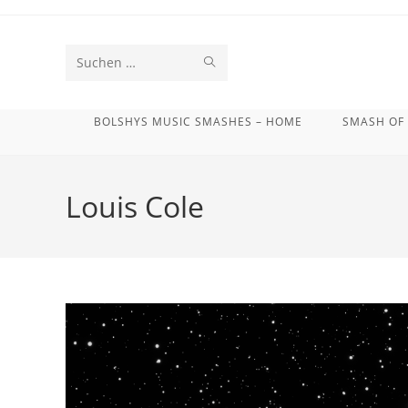
Zum
Inhalt
springen
SUCHE
Diese
STARTEN
Website
BOLSHYS MUSIC SMASHES – HOME
SMASH OF
durchsuchen
Louis Cole