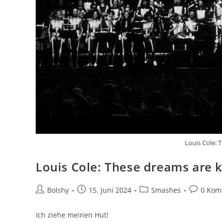
Louis Cole: 
Louis Cole: These dreams are k
Beitrags-
Beitrag
Beitrags-
Beitrags-
Bolshy
15. Juni 2024
Smashes
0 Kom
Autor:
veröffentlicht:
Kategorie:
Kommenta
Ich ziehe meinen Hut!