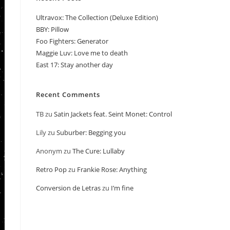
Ultravox: The Collection (Deluxe Edition)
BBY: Pillow
Foo Fighters: Generator
Maggie Luv: Love me to death
East 17: Stay another day
Recent Comments
TB
zu
Satin Jackets feat. Seint Monet: Control
Lily
zu
Suburber: Begging you
Anonym
zu
The Cure: Lullaby
Retro Pop
zu
Frankie Rose: Anything
Conversion de Letras
zu
I’m fine