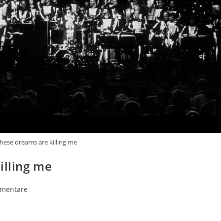
These dreams are killing me
illing me
mentare
re: