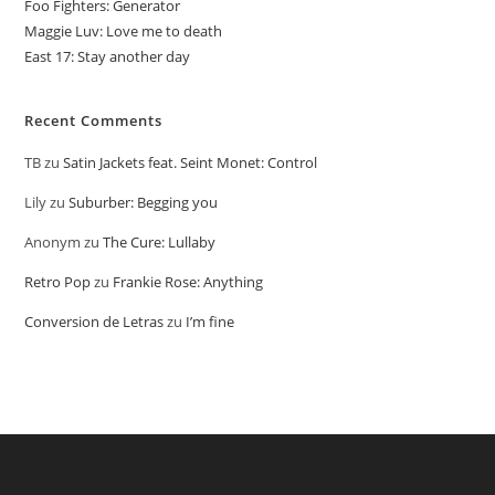
Foo Fighters: Generator
Maggie Luv: Love me to death
East 17: Stay another day
Recent Comments
TB
zu
Satin Jackets feat. Seint Monet: Control
Lily
zu
Suburber: Begging you
Anonym
zu
The Cure: Lullaby
Retro Pop
zu
Frankie Rose: Anything
Conversion de Letras
zu
I’m fine