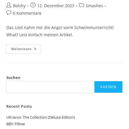
Beitrags-
Beitrag
Beitrags-
Bolshy
12. Dezember 2023
Smashes
Autor:
veröffentlicht:
Kategorie:
Beitrags-
0 Kommentare
Kommentare:
Das Lied nahm mir die Angst vorm Schwimmunterricht!
What? Lest einfach meinen Artikel.
Chesney
Weiterlesen
Hawkes:
The
One
And
Only
Suchen
SUCHEN
Recent Posts
Ultravox: The Collection (Deluxe Edition)
BBY: Pillow