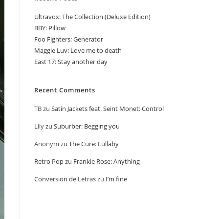
Ultravox: The Collection (Deluxe Edition)
BBY: Pillow
Foo Fighters: Generator
Maggie Luv: Love me to death
East 17: Stay another day
Recent Comments
TB
zu
Satin Jackets feat. Seint Monet: Control
Lily
zu
Suburber: Begging you
Anonym
zu
The Cure: Lullaby
Retro Pop
zu
Frankie Rose: Anything
Conversion de Letras
zu
I’m fine