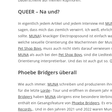
Dauerschleife auf meinen Kopfhören.
QUEER – Na und?
In eigentlich jedem Artikel und jedem Interview mit
MU
sagen, dass mich das ziemlich verwirrt. Ich weiß, ehrli
sollte.
MUNA
S knackiger Electropopsound ist einfach wa
welche sexuelle Orientierung die MacherInnen der Musik
Pet Shop Boys
, muss auch nicht stets darauf verwiesen
MUNA
als auch bei den
Pet Shop Boys
, sind die Liedte
Orientierung interpretierbar. Und das ist auch gut so. 
Phoebe Bridgers überall
Wie auch immer.
MUNA
schreiben und produzieren ihre
für die letzte
Lorde
– Tour und eröffnen in diesem Jahr 
Bridgers
haben
MUNA
übrigens eine besondere Verbin
enthält ein Gesangsfeature von
Phoebe Bridgers
. Es er
Records
„. Und in den Jahren 2021 und 2022 waren Mu