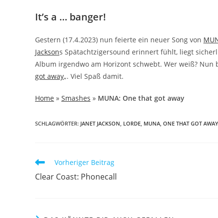
It’s a … banger!
Gestern (17.4.2023) nun feierte ein neuer Song von
MU
Jackson
s Spätachtzigersound erinnert fühlt, liegt sicher
Album irgendwo am Horizont schwebt. Wer weiß? Nun bit
got away
„. Viel Spaß damit.
Home
»
Smashes
»
MUNA: One that got away
SCHLAGWÖRTER
:
JANET JACKSON
,
LORDE
,
MUNA
,
ONE THAT GOT AWA
Weitere
Vorheriger Beitrag
Artikel
Clear Coast: Phonecall
ansehen