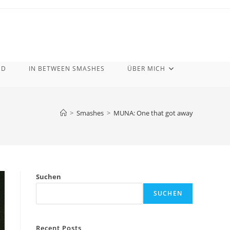
ND
IN BETWEEN SMASHES
ÜBER MICH
>
Smashes
>
MUNA: One that got away
Suchen
SUCHEN
Recent Posts