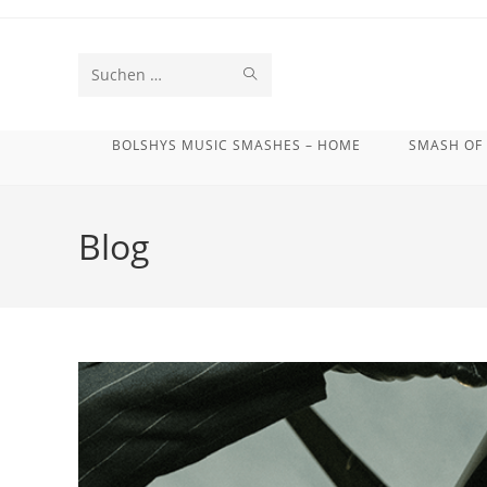
Zum
Inhalt
springen
SUCHE
Diese
STARTEN
Website
BOLSHYS MUSIC SMASHES – HOME
SMASH OF
durchsuchen
Blog