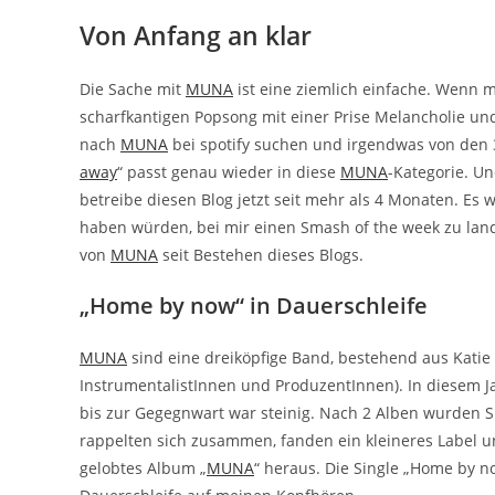
Von Anfang an klar
Die Sache mit
MUNA
ist eine ziemlich einfache. Wenn 
scharfkantigen Popsong mit einer Prise Melancholie un
nach
MUNA
bei spotify suchen und irgendwas von den 3
away
“ passt genau wieder in diese
MUNA
-Kategorie. Un
betreibe diesen Blog jetzt seit mehr als 4 Monaten. Es 
haben würden, bei mir einen Smash of the week zu lande
von
MUNA
seit Bestehen dieses Blogs.
„Home by now“ in Dauerschleife
MUNA
sind eine dreiköpfige Band, bestehend aus Katie
InstrumentalistInnen und ProduzentInnen). In diesem Ja
bis zur Gegegnwart war steinig. Nach 2 Alben wurden S
rappelten sich zusammen, fanden ein kleineres Label und 
gelobtes Album „
MUNA
“ heraus. Die Single „Home by n