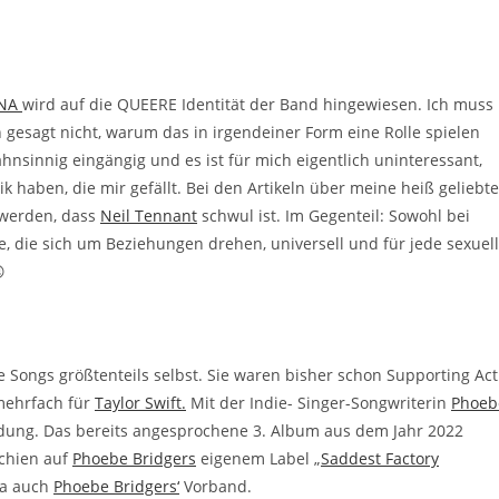
NA
wird auf die QUEERE Identität der Band hingewiesen. Ich muss
ch gesagt nicht, warum das in irgendeiner Form eine Rolle spielen
hnsinnig eingängig und es ist für mich eigentlich uninteressant,
 haben, die mir gefällt. Bei den Artikeln über meine heiß geliebt
 werden, dass
Neil Tennant
schwul ist. Im Gegenteil: Sowohl bei
xte, die sich um Beziehungen drehen, universell und für jede sexuel

 Songs größtenteils selbst. Sie waren bisher schon Supporting Act
mehrfach für
Taylor Swift.
Mit der Indie- Singer-Songwriterin
Phoeb
dung. Das bereits angesprochene 3. Album aus dem Jahr 2022
schien auf
Phoebe Bridgers
eigenem Label „
Saddest Factory
na auch
Phoebe Bridgers‘
Vorband.