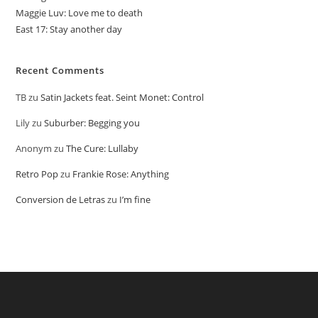
Maggie Luv: Love me to death
East 17: Stay another day
Recent Comments
TB
zu
Satin Jackets feat. Seint Monet: Control
Lily
zu
Suburber: Begging you
Anonym
zu
The Cure: Lullaby
Retro Pop
zu
Frankie Rose: Anything
Conversion de Letras
zu
I’m fine