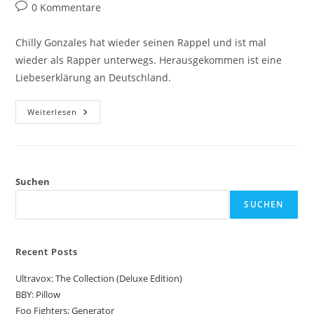
Autor:
veröffentlicht:
Kategorie:
Beitrags-
0 Kommentare
Kommentare:
Chilly Gonzales hat wieder seinen Rappel und ist mal
wieder als Rapper unterwegs. Herausgekommen ist eine
Liebeserklärung an Deutschland.
Chilly
Weiterlesen
Gonzales:
I.C.E.
Suchen
SUCHEN
Recent Posts
Ultravox: The Collection (Deluxe Edition)
BBY: Pillow
Foo Fighters: Generator