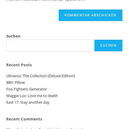
ein
(optional)
Suchen
SUCHEN
Recent Posts
Ultravox: The Collection (Deluxe Edition)
BBY: Pillow
Foo Fighters: Generator
Maggie Luv: Love me to death
East 17: Stay another day
Recent Comments