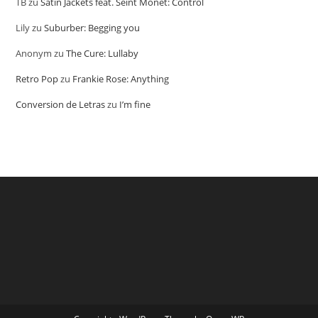
TB
zu
Satin Jackets feat. Seint Monet: Control
Lily
zu
Suburber: Begging you
Anonym
zu
The Cure: Lullaby
Retro Pop
zu
Frankie Rose: Anything
Conversion de Letras
zu
I’m fine