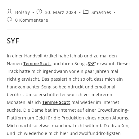
Beitrags-
Beitrag
Beitrags-
Bolshy
30. März 2024
Smashes
Autor:
veröffentlicht:
Kategorie:
Beitrags-
0 Kommentare
Kommentare:
SYF
In einer Handvoll Artikel habe ich ab und zu mal den
Namen
Temme Scott
und ihren Song „
SYF
“ erwähnt. Dieser
Track hatte mich irgendwann vor ein paar Jahren mal
richtig erwischt. Das passiert nicht so oft, dass mich ein
handgemachter Song so beeindruckt und emotional
berührt. Umso erschütterter war ich vor mehreren
Monaten, als ich
Temme Scott
mal wieder im Internet
suchte. Die Dame bat im Internet auf einer Crowdfunding-
Plattform um Geld für die Produktion eines neuen Albums.
Mich macht so etwas manchmal echt wütend. Da draußen,
und ich wiederhole mich hier und zwölfunddrölfigsten