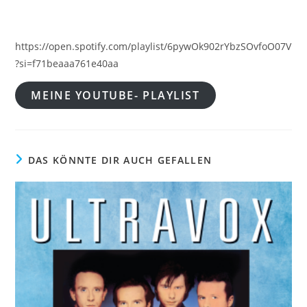
https://open.spotify.com/playlist/6pywOk902rYbzSOvfoO07V
?si=f71beaaa761e40aa
MEINE YOUTUBE- PLAYLIST
DAS KÖNNTE DIR AUCH GEFALLEN