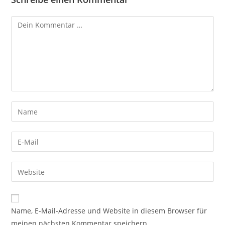
Kommentar
Gib
deinen
Namen
Gib
oder
deine
Benutzernamen
E-
Gib
zum
Mail-
deine
Kommentieren
Adresse
Website-
ein
zum
URL
Name, E-Mail-Adresse und Website in diesem Browser für
Kommentieren
ein
meinen nächsten Kommentar speichern.