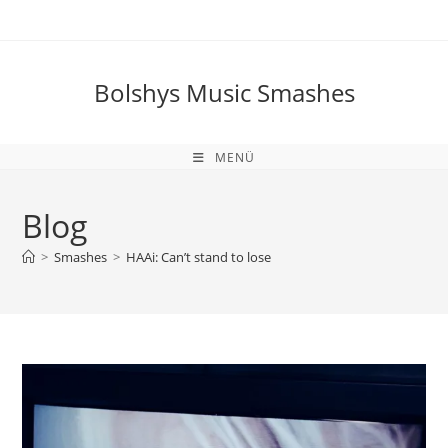
Zum
Inhalt
springen
Bolshys Music Smashes
MENÜ
Blog
>
Smashes
>
HAAi: Can’t stand to lose