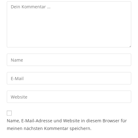
Kommentar
Gib
deinen
Namen
Gib
oder
deine
Benutzernamen
E-
Gib
zum
Mail-
deine
Kommentieren
Adresse
Website-
ein
zum
URL
Name, E-Mail-Adresse und Website in diesem Browser für
Kommentieren
ein
meinen nächsten Kommentar speichern.
ein
(optional)