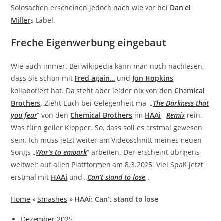
Solosachen erscheinen jedoch nach wie vor bei
Daniel
Miller
s Label.
Freche Eigenwerbung eingebaut
Wie auch immer. Bei wikipedia kann man noch nachlesen,
dass Sie schon mit
Fred again…
und
Jon Hopkins
kollaboriert hat. Da steht aber leider nix von den
Chemical
Brothers
. Zieht Euch bei Gelegenheit mal „
The Darkness that
you fear
“ von den
Chemical Brothers
im
HAAi
–
Remix
rein.
Was für’n geiler Klopper. So, dass soll es erstmal gewesen
sein. Ich muss jetzt weiter am Videoschnitt meines neuen
Songs „
War’s to embark
“ arbeiten. Der erscheint übrigens
weltweit auf allen Plattformen am 8.3.2025. Viel Spaß jetzt
erstmal mit
HAAi
und „
Can’t stand to lose
„.
Home
»
Smashes
»
HAAi: Can’t stand to lose
Dezember 2025