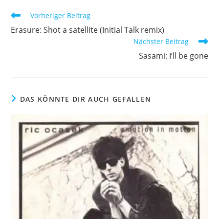
Weitere
Vorheriger Beitrag
Artikel
Erasure: Shot a satellite (Initial Talk remix)
ansehen
Nächster Beitrag
Sasami: I’ll be gone
DAS KÖNNTE DIR AUCH GEFALLEN