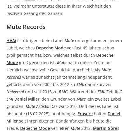
ist. Vielmehr unterstützt diese in ihrer Weichheit den
lasziven Gesang des Ganzen.
Mute Records
HAAi
ist übrigens beim Label
Mute
untergekommen, jenem
Label, welches
Depeche Mode
vor fast 45 Jahren schon
groß gemacht hat, bzw. welches selbst durch
Depeche
Mode
groß geworden ist.
Mute
hat in dieser Zeit eine
ziemlich wechselvolle Geschichte durchlebt. Als
Mute
Records
war es zunächst jahrzehntelang independent,
gehörte dann von 2002 bis 2012 zu
EMI
, dann kurz zu
Universal
und seit 2013 zu
BMG
. Während der
EMI-
Zeit ließ
EMI
Daniel Miller
, den Gründer von
Mute
, ein zweites Label
gründen:
Mute Artists
. Das war 2010. Und dieses Label ist,
bis heute (13.02.2025), unabhängig.
Erasure
halten
Daniel
Miller
seit ihren eigenen Bandanfängen bis heute die
Treue.
Depeche Mode
verließen
Mute
2012.
Martin Gore
s