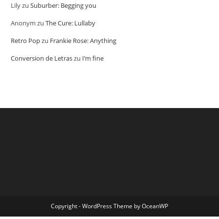
Lily
zu
Suburber: Begging you
Anonym
zu
The Cure: Lullaby
Retro Pop
zu
Frankie Rose: Anything
Conversion de Letras
zu
I’m fine
Copyright - WordPress Theme by OceanWP