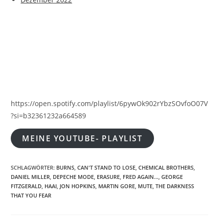
https://open.spotify.com/playlist/6pywOk902rYbzSOvfoO07V
?si=b32361232a664589
MEINE YOUTUBE- PLAYLIST
SCHLAGWÖRTER
:
BURNS
,
CAN'T STAND TO LOSE
,
CHEMICAL BROTHERS
,
DANIEL MILLER
,
DEPECHE MODE
,
ERASURE
,
FRED AGAIN...
,
GEORGE
FITZGERALD
,
HAAI
,
JON HOPKINS
,
MARTIN GORE
,
MUTE
,
THE DARKNESS
THAT YOU FEAR