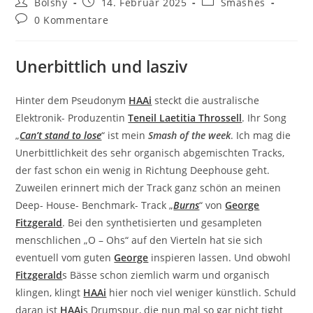
Beitrags-
Beitrag
Beitrags-
Bolshy
14. Februar 2025
Smashes
Autor:
veröffentlicht:
Kategorie:
Beitrags-
0 Kommentare
Kommentare:
Unerbittlich und lasziv
Hinter dem Pseudonym
HAAi
steckt die australische
Elektronik- Produzentin
Teneil Laetitia Throssell
. Ihr Song
„
Can’t stand to lose
“ ist mein
Smash of the week
. Ich mag die
Unerbittlichkeit des sehr organisch abgemischten Tracks,
der fast schon ein wenig in Richtung Deephouse geht.
Zuweilen erinnert mich der Track ganz schön an meinen
Deep- House- Benchmark- Track „
Burns
“ von
George
Fitzgerald
. Bei den synthetisierten und gesampleten
menschlichen „O – Ohs“ auf den Vierteln hat sie sich
eventuell vom guten
George
inspieren lassen. Und obwohl
Fitzgerald
s Bässe schon ziemlich warm und organisch
klingen, klingt
HAAi
hier noch viel weniger künstlich. Schuld
daran ist
HAAi
s Drumspur, die nun mal so gar nicht tight